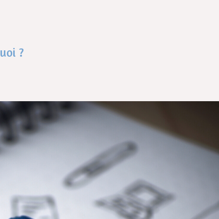
oi ?​