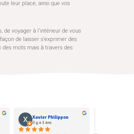
ute leur place, ainsi que vos
 de voyager à l’intérieur de vous
 façon de laisser s’exprimer des
ec des mots mais à travers des
Anaëlle Curtet
Anne Laur
il y a 4 ans
il y a 4 ans