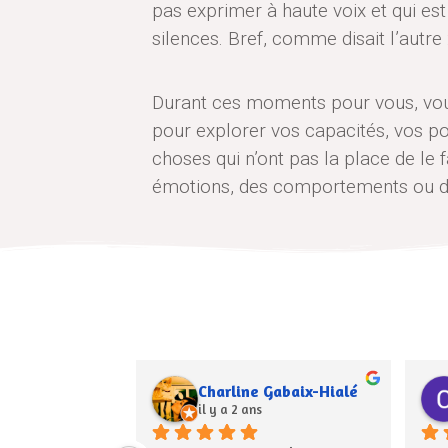
pas exprimer à haute voix et qui es
silences. Bref, comme disait l’autr
Durant ces moments pour vous, vous 
pour explorer vos capacités, vos pos
choses qui n’ont pas la place de le
émotions, des comportements ou de
ilippon
Marianne d'Hennezel
il y a 4 ans