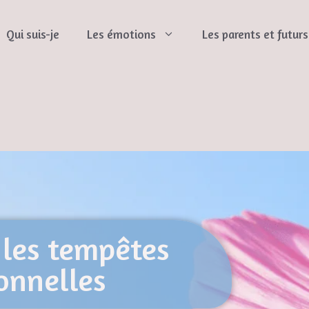
Qui suis-je
Les émotions
Les parents et futur
les tempêtes
onnelles