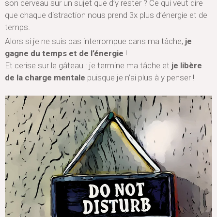
son cerveau sur un sujet que d’y rester ? Ce qui veut dire
que chaque distraction nous prend 3x plus d’énergie et de
temps.
Alors si je ne suis pas interrompue dans ma tâche,
je
gagne du temps et de l’énergie
!
Et cerise sur le gâteau : je termine ma tâche et
je libère
de la charge mentale
puisque je n’ai plus à y penser !